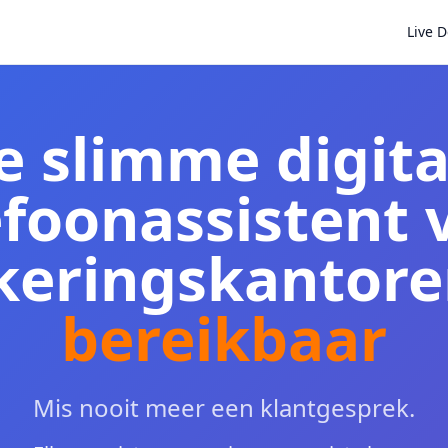
Live 
e slimme digita
efoonassistent 
keringskantor
bereikbaar
Mis nooit meer een klantgesprek.