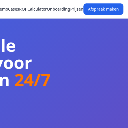
Demo
Cases
ROI Calculator
Onboarding
Prijzen
Afspraak maken
le
voor
en
24/7