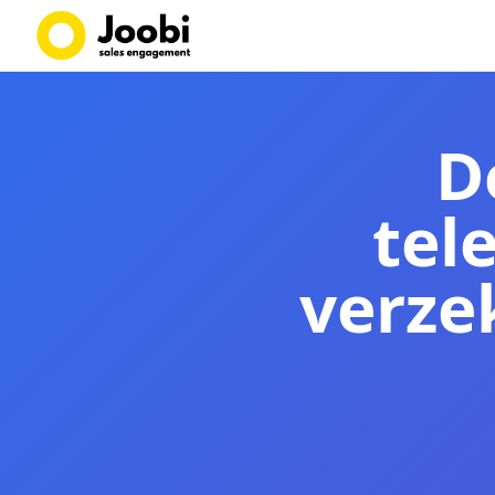
D
tel
verze