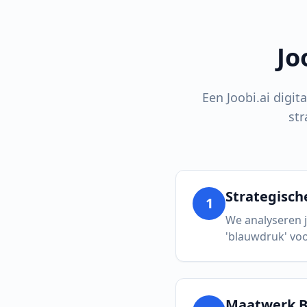
Jo
Een Joobi.ai digit
str
Strategisch
1
We analyseren j
'blauwdruk' voo
Maatwerk B