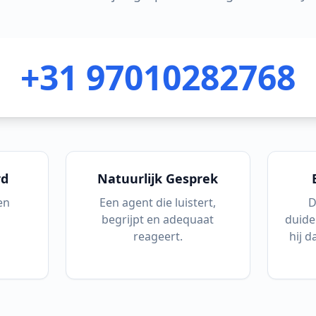
+31 97010282768
rd
Natuurlijk Gesprek
en
Een agent die luistert,
D
begrijpt en adequaat
duidel
reageert.
hij d