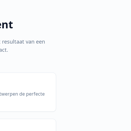
ent
t resultaat van een
act.
ntwerpen de perfecte