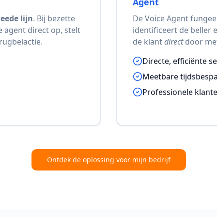
Agent
eede lijn
. Bij bezette
De Voice Agent fungee
 agent direct op, stelt
identificeert de beller
rugbelactie.
de klant
direct
door met 
Directe, efficiënte s
Meetbare tijdsbesp
Professionele klant
Ontdek de oplossing voor mijn bedrijf