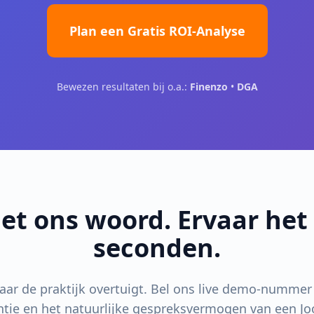
Plan een Gratis ROI-Analyse
Bewezen resultaten bij o.a.:
Finenzo
•
DGA
et ons woord. Ervaar het 
seconden.
aar de praktijk overtuigt. Bel ons live demo-nummer 
entie en het natuurlijke gespreksvermogen van een Jo